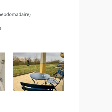
e hebdomadaire)
e