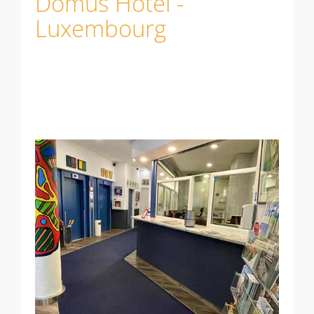
Domus Hotel -
Honesty Bar
Luxembourg
Information
Studio
Studio à 20 m²
Studio à 24m²
Studio à 24m² vue jardin
Studio à 30m²
Appartement 40 m² avec balcon
Appartement 40 m² avec terrasse
Annexe studio 28m²