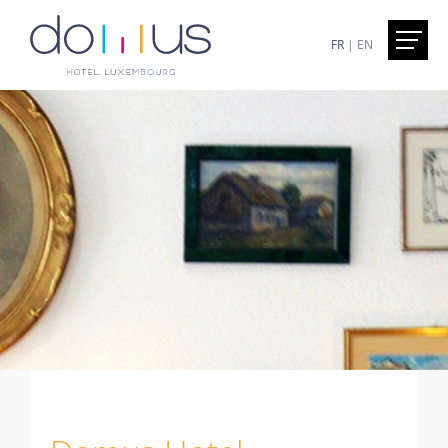
FR
|
EN
Accueil
Présentation
Domus Hotel - Luxembourg
Excusions à moins d'une heure
La superbe Promenade Unesco de Luxembourg-
Ville
Services
Inclus
À la carte